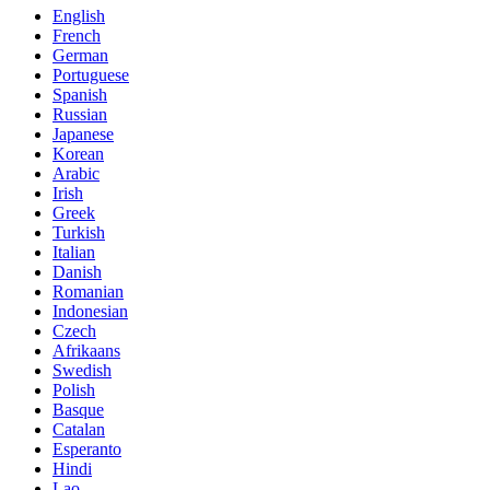
English
French
German
Portuguese
Spanish
Russian
Japanese
Korean
Arabic
Irish
Greek
Turkish
Italian
Danish
Romanian
Indonesian
Czech
Afrikaans
Swedish
Polish
Basque
Catalan
Esperanto
Hindi
Lao