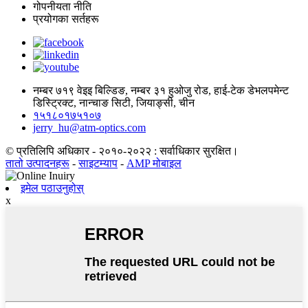
गोपनीयता नीति
प्रयोगका सर्तहरू
नम्बर ७१९ वेइइ बिल्डिङ, नम्बर ३१ हुओजु रोड, हाई-टेक डेभलपमेन्ट
डिस्ट्रिक्ट, नान्चाङ सिटी, जियाङ्सी, चीन
१५१८०१७५१०७
jerry_hu@atm-optics.com
© प्रतिलिपि अधिकार - २०१०-२०२२ : सर्वाधिकार सुरक्षित।
तातो उत्पादनहरू
-
साइटम्याप
-
AMP मोबाइल
इमेल पठाउनुहोस्
x