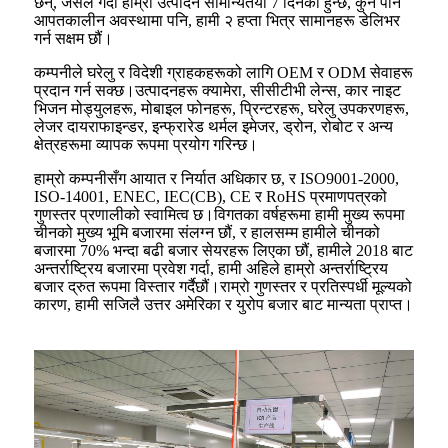
छन्, जसले गर्दा हाम्रो उत्पादन सामान्यतया 7 दिनको हुन्छ, कुनै पनि
आपतकालीन अवस्थामा पनि, हामी २ हप्ता भित्र सामानहरू डेलिभर
गर्न सक्षम छौं।
कम्पनीले घरेलु र विदेशी ग्राहकहरूको लागि OEM र ODM सेवाहरू
प्रदान गर्न सक्छ।उत्पादनहरू क्यामेरा, सीसीटीभी लेन्स, कार नाइट
भिजन मोड्युलहरू, मोबाइल फोनहरू, प्रिन्टरहरू, घरेलु उपकरणहरू,
लेजर दायराफाइन्डर, इन्फ्रारेड थर्मल इमेजर, ड्रोन, रोबोट र अन्य
क्षेत्रहरूमा व्यापक रूपमा प्रयोग गरिन्छ।
हाम्रो कम्पनीसँग आयात र निर्यात अधिकार छ, र ISO9001-2000,
ISO-14001, ENEC, IEC(CB), CE र RoHS प्रमाणपत्रको
गुणस्तर प्रणालीको स्वामित्व छ।विगतका वर्षहरूमा हामी मुख्य रूपमा
चीनको मुख्य भूमि बजारमा संलग्न छौं, र हालसम्म हामीले चीनको
बजारमा 70% भन्दा बढी बजार सेयरहरू लिएका छौं, हामीले 2018 बाट
अन्तर्राष्ट्रिय बजारमा प्रवेश गर्दा, हामी अहिले हाम्रो अन्तर्राष्ट्रिय
बजार द्रुत रूपमा विस्तार गर्दैछौं।राम्रो गुणस्तर र प्रतिस्पर्धी मूल्यको
कारण, हामी सजिलै उत्तर अमेरिका र युरोप बजार बाट मान्यता प्राप्त।