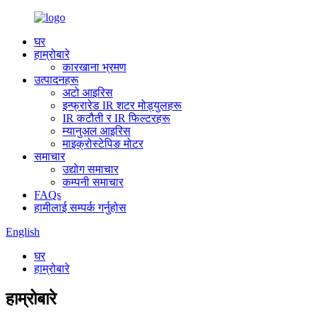
घर
हाम्रोबारे
कारखाना भ्रमण
उत्पादनहरू
अटो आइरिस
इन्फ्रारेड IR शटर मोड्युलहरू
IR कटौती र IR फिल्टरहरू
म्यानुअल आइरिस
माइक्रोस्टेपिङ मोटर
समाचार
उद्योग समाचार
कम्पनी समाचार
FAQs
हामीलाई सम्पर्क गर्नुहोस
English
घर
हाम्रोबारे
हाम्रोबारे