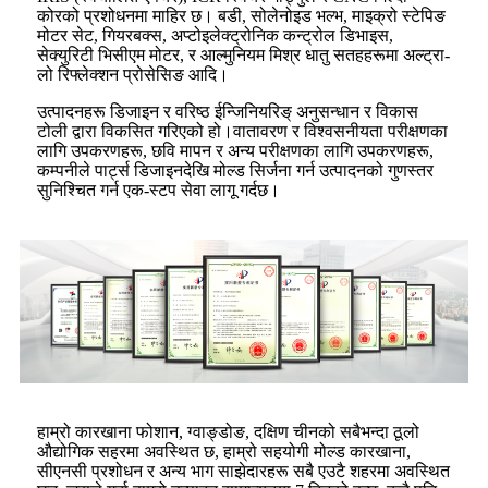
कोरको प्रशोधनमा माहिर छ। बडी, सोलेनोइड भल्भ, माइक्रो स्टेपिङ
मोटर सेट, गियरबक्स, अप्टोइलेक्ट्रोनिक कन्ट्रोल डिभाइस,
सेक्युरिटी भिसीएम मोटर, र आल्मुनियम मिश्र धातु सतहहरूमा अल्ट्रा-
लो रिफ्लेक्शन प्रोसेसिङ आदि।
उत्पादनहरू डिजाइन र वरिष्ठ ईन्जिनियरिङ् अनुसन्धान र विकास
टोली द्वारा विकसित गरिएको हो।वातावरण र विश्वसनीयता परीक्षणका
लागि उपकरणहरू, छवि मापन र अन्य परीक्षणका लागि उपकरणहरू,
कम्पनीले पार्ट्स डिजाइनदेखि मोल्ड सिर्जना गर्न उत्पादनको गुणस्तर
सुनिश्चित गर्न एक-स्टप सेवा लागू गर्दछ।
हाम्रो कारखाना फोशान, ग्वाङ्डोङ, दक्षिण चीनको सबैभन्दा ठूलो
औद्योगिक सहरमा अवस्थित छ, हाम्रो सहयोगी मोल्ड कारखाना,
सीएनसी प्रशोधन र अन्य भाग साझेदारहरू सबै एउटै शहरमा अवस्थित